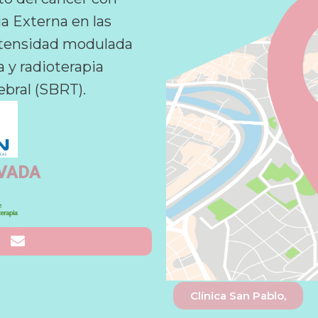
a Externa en las
Intensidad modulada
 y radioterapia
ebral (SBRT).
IVADA
Clínica San Pablo,