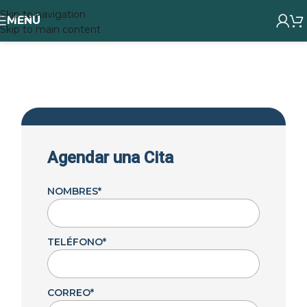
Skip to navigation
MENÚ
Skip to main content
Agendar una Cita​
NOMBRES
*
TELÉFONO
*
CORREO
*