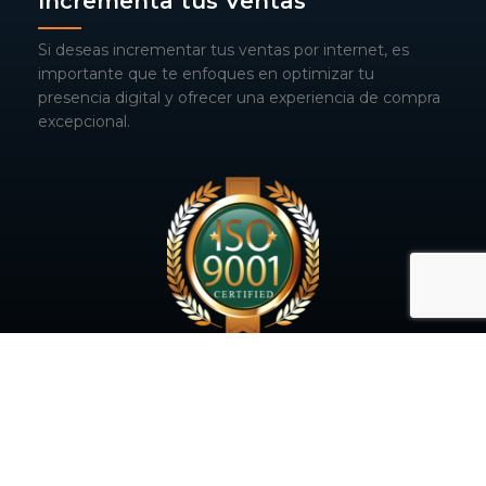
Incrementa tus Ventas
Si deseas incrementar tus ventas por internet, es
importante que te enfoques en optimizar tu
presencia digital y ofrecer una experiencia de compra
excepcional.
ISO 9001
Contamos con la certificación ISO 9001. Esto
garantiza que nuestro compromiso con la calidad y la
excelencia está respaldado por estándares
internacionales.