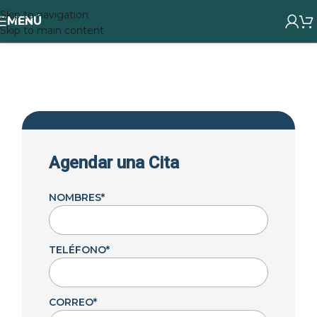
Skip to navigation
MENÚ
Skip to main content
Agendar una Cita​
NOMBRES
*
TELÉFONO
*
CORREO
*