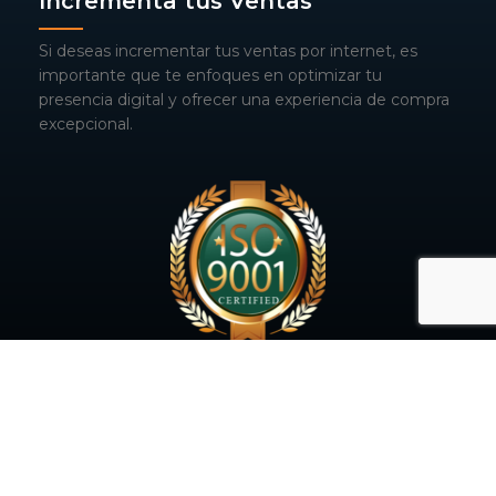
Incrementa tus Ventas
Si deseas incrementar tus ventas por internet, es
importante que te enfoques en optimizar tu
presencia digital y ofrecer una experiencia de compra
excepcional.
ISO 9001
Contamos con la certificación ISO 9001. Esto
garantiza que nuestro compromiso con la calidad y la
excelencia está respaldado por estándares
internacionales.