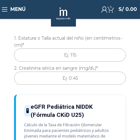
0
MENÚ
S/
0.00
1. Estatura o Talla actual del niño (en centímetros -
cm)
*
2. Creatinina sérica en sangre (mg/dL)
*
eGFR Pediátrica NIDDK
🧪
(Fórmula CKiD U25)
Cálculo de la Tasa de Filtración Glomerular
Estimada para pacientes pediátricos y adultos
jóvenes mediante el modelo matemático de