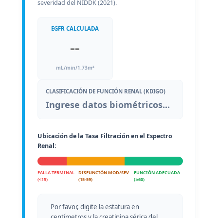
severidad del NIDDK (2021).
EGFR CALCULADA
--
mL/min/1.73m²
CLASIFICACIÓN DE FUNCIÓN RENAL (KDIGO)
Ingrese datos biométricos...
Ubicación de la Tasa Filtración en el Espectro
Renal:
FALLA TERMINAL
DISFUNCIÓN MOD/SEV
FUNCIÓN ADECUADA
(<15)
(15-59)
(≥60)
Por favor, digite la estatura en
centímetros y la creatinina sérica del