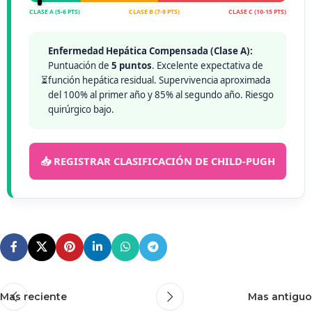
CLASE A (5-6 PTS)
CLASE B (7-9 PTS)
CLASE C (10-15 PTS)
Enfermedad Hepática Compensada (Clase A):
Puntuación de
5 puntos
. Excelente expectativa de
⏳
función hepática residual. Supervivencia aproximada
del 100% al primer año y 85% al segundo año. Riesgo
quirúrgico bajo.
📥 REGISTRAR CLASIFICACIÓN DE CHILD-PUGH
Mas reciente
Mas antiguo