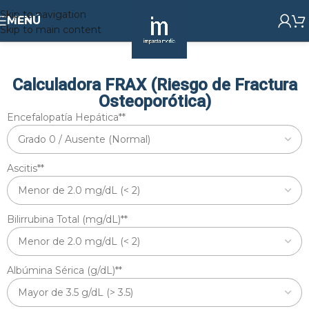
Skip to navigation
MENÚ
Skip to main content
Calculadora FRAX (Riesgo de Fractura
Osteoporótica)
Encefalopatía Hepática*
*
Ascitis*
*
Bilirrubina Total (mg/dL)*
*
Albúmina Sérica (g/dL)*
*