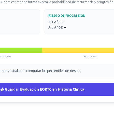
TC para estimar de forma exacta la probabilidad de recurrencia y progresión a
RIESGO DE PROGRESION
A 1 Año:
--
A 5 Años:
--
DIO (5-9)
ALTO (10-13)
tumor vesical para computar los percentiles de riesgo.
📥 Guardar Evaluación EORTC en Historia Clínica