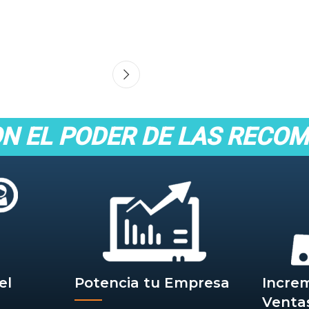
ON EL PODER DE LAS RECO
el
Potencia tu Empresa
Incre
Venta