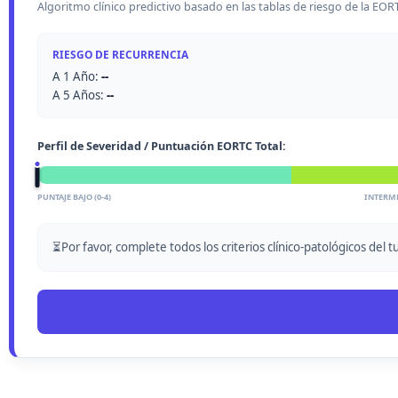
Algoritmo clínico predictivo basado en las tablas de riesgo de la EOR
RIESGO DE RECURRENCIA
A 1 Año:
--
A 5 Años:
--
Perfil de Severidad / Puntuación EORTC Total:
PUNTAJE BAJO (0-4)
INTERME
⏳
Por favor, complete todos los criterios clínico-patológicos del 