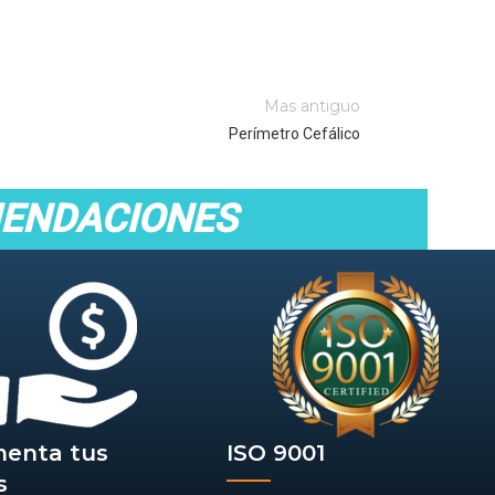
Mas antiguo
Perímetro Cefálico
MENDACIONES
menta tus
ISO 9001
s