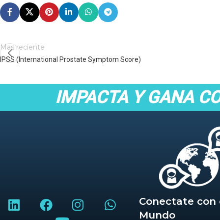
Mas reciente
IPSS (International Prostate Symptom Score)
IMPACTA Y GANA C
Conectate con 
Mundo