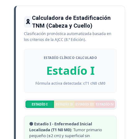
Calculadora de Estadificación
🎗️
TNM (Cabeza y Cuello)
Clasificación pronóstica automatizada basada en
los criterios de la AJCC (8.ª Edición).
ESTADÍO CLÍNICO CALCULADO
Estadío I
Fórmula activa detectada: cT1 cN0 cM0
ESTADÍO I
ESTADÍO II
ESTADÍO III
ESTADÍO IV
🟢 Estadío I - Enfermedad Inicial
Localizada (T1 N0 M0):
Tumor primario
pequeño (≤2 cm) y superficial sin