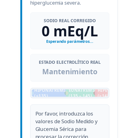
hiperglucemia severa.
SODIO REAL CORREGIDO
0 mEq/L
Esperando parámetros...
ESTADO ELECTROLÍTICO REAL
Mantenimiento
HIPONATREMIA
EUNATREMIA
HIPERNATREMIA
(<135)
(135 – 145)
(>145)
Por favor, introduzca los
valores de Sodio Medido y
Glucemia Sérica para
procesar la corrección